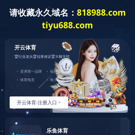
欢迎访问MK体育·(国际)官方网站官方网站
mksport
医院概况
新闻中心
医疗特
您现在的位置：mksport >> 医院文化
双击自动滚屏