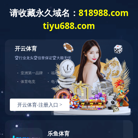
欢迎访问MK体育·(国际)官方网站官方网站
mksport
医院概况
新闻中心
医疗特
您现在的位置：mksport >> 知名专家
双击自动滚屏