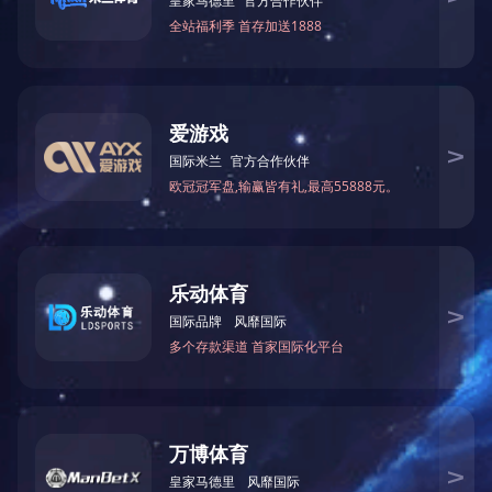
冯大源 骨伤科专家，主任中医师，硕士
周炎、颈椎病、腰椎间盘突出，各种关节