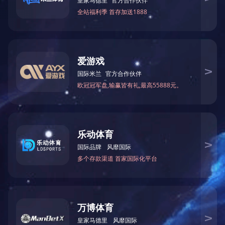
项鹏飞 外科专家，副主任中医师，擅长
痒症，便秘，腹泻，结直肠炎等疾病，术