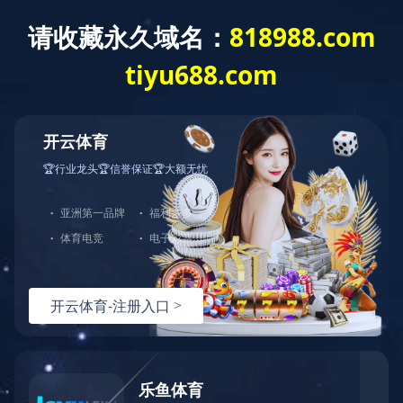
欢迎访问MK体育·(国际)官方网站官方网站
mksport
医院概况
新闻中心
医疗特
您现在的位置：mksport >> 知名专家
双击自动滚屏