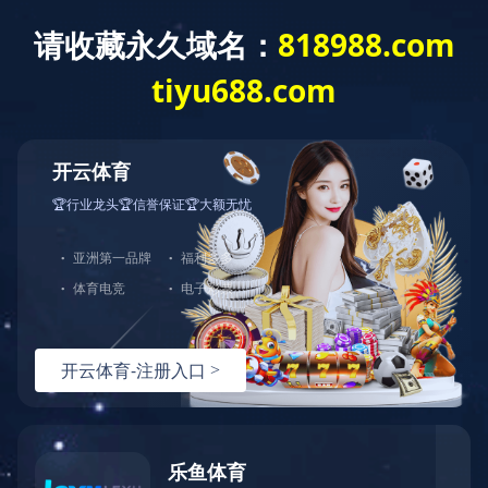
欢迎访问MK体育·(国际)官方网站官方网站
mksport
医院概况
新闻中心
医疗特
您现在的位置：mksport >> 医疗特色
医疗特色
1.
【阜新中医】很多娃中招！支原体肺炎中医辨证支招