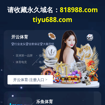
欢迎访问MK体育·(国际)官方网站官方网站
mksport
医院概况
新闻中心
医疗特
您现在的位置：mksport >> 通知公告
通知公告
暂时没有记录